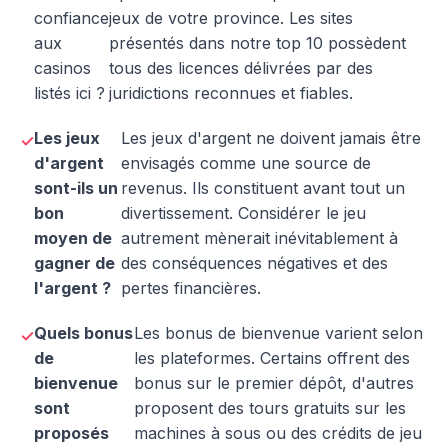
confiance
jeux de votre province. Les sites
aux
présentés dans notre top 10 possèdent
casinos
tous des licences délivrées par des
listés ici ?
juridictions reconnues et fiables.
Les jeux
Les jeux d'argent ne doivent jamais être
d'argent
envisagés comme une source de
sont-ils un
revenus. Ils constituent avant tout un
bon
divertissement. Considérer le jeu
moyen de
autrement mènerait inévitablement à
gagner de
des conséquences négatives et des
l'argent ?
pertes financières.
Quels bonus
Les bonus de bienvenue varient selon
de
les plateformes. Certains offrent des
bienvenue
bonus sur le premier dépôt, d'autres
sont
proposent des tours gratuits sur les
proposés
machines à sous ou des crédits de jeu