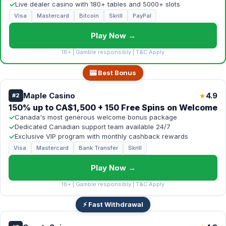
✓
Live dealer casino with 180+ tables and 5000+ slots
Visa
Mastercard
Bitcoin
Skrill
PayPal
Play Now →
18+ | Gamble responsibly | T&C Apply
🎰 Best Bonus
Maple Casino
4.9
★
#2
150% up to CA$1,500 + 150 Free Spins on Welcome
✓
Canada's most generous welcome bonus package
✓
Dedicated Canadian support team available 24/7
✓
Exclusive VIP program with monthly cashback rewards
Visa
Mastercard
Bank Transfer
Skrill
Play Now →
18+ | Gamble responsibly | T&C Apply
⚡ Fast Withdrawal