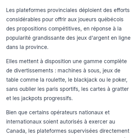
Les plateformes provinciales déploient des efforts
considérables pour offrir aux joueurs québécois
des propositions compétitives, en réponse à la
popularité grandissante des jeux d'argent en ligne
dans la province.
Elles mettent à disposition une gamme complète
de divertissements : machines à sous, jeux de
table comme la roulette, le blackjack ou le poker,
sans oublier les paris sportifs, les cartes à gratter
et les jackpots progressifs.
Bien que certains opérateurs nationaux et
internationaux soient autorisés à exercer au
Canada, les plateformes supervisées directement