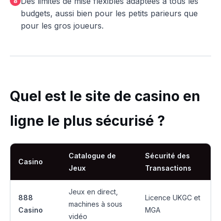
Des limites de mise flexibles adaptées à tous les
budgets, aussi bien pour les petits parieurs que
pour les gros joueurs.
Quel est le site de casino en
ligne le plus sécurisé ?
Catalogue de
Sécurité des
Casino
Jeux
Transactions
Jeux en direct,
888
Licence UKGC et
machines à sous
Casino
MGA
vidéo