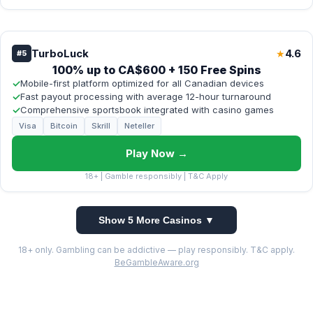
TurboLuck
4.6
★
#5
100% up to CA$600 + 150 Free Spins
✓
Mobile-first platform optimized for all Canadian devices
✓
Fast payout processing with average 12-hour turnaround
✓
Comprehensive sportsbook integrated with casino games
Visa
Bitcoin
Skrill
Neteller
Play Now →
18+ | Gamble responsibly | T&C Apply
Show 5 More Casinos ▼
18+ only. Gambling can be addictive — play responsibly. T&C apply.
BeGambleAware.org