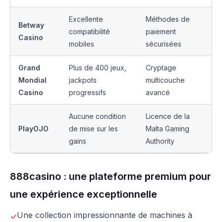
Excellente
Méthodes de
Betway
compatibilité
paiement
Casino
mobiles
sécurisées
Grand
Plus de 400 jeux,
Cryptage
Mondial
jackpots
multicouche
Casino
progressifs
avancé
Aucune condition
Licence de la
PlayOJO
de mise sur les
Malta Gaming
gains
Authority
888casino : une plateforme premium pour
une expérience exceptionnelle
Une collection impressionnante de machines à