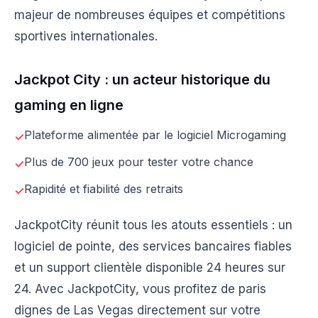
majeur de nombreuses équipes et compétitions
sportives internationales.
Jackpot City : un acteur historique du
gaming en ligne
Plateforme alimentée par le logiciel Microgaming
Plus de 700 jeux pour tester votre chance
Rapidité et fiabilité des retraits
JackpotCity réunit tous les atouts essentiels : un
logiciel de pointe, des services bancaires fiables
et un support clientèle disponible 24 heures sur
24. Avec JackpotCity, vous profitez de paris
dignes de Las Vegas directement sur votre