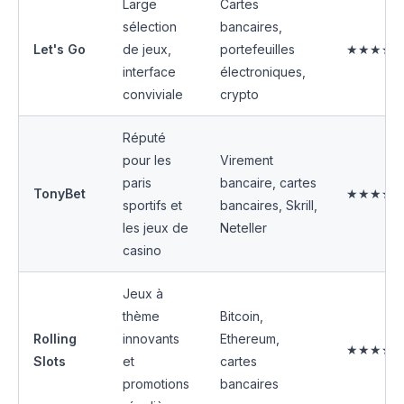
Large
Cartes
sélection
bancaires,
Let's Go
de jeux,
portefeuilles
★★★★
interface
électroniques,
conviviale
crypto
Réputé
pour les
Virement
paris
bancaire, cartes
TonyBet
★★★★
sportifs et
bancaires, Skrill,
les jeux de
Neteller
casino
Jeux à
thème
Bitcoin,
Rolling
innovants
Ethereum,
★★★★
Slots
et
cartes
promotions
bancaires