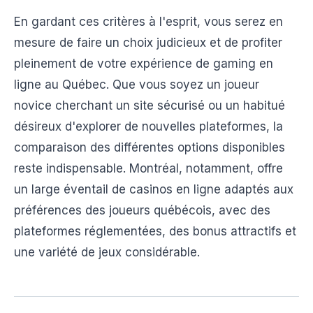
En gardant ces critères à l'esprit, vous serez en
mesure de faire un choix judicieux et de profiter
pleinement de votre expérience de gaming en
ligne au Québec. Que vous soyez un joueur
novice cherchant un site sécurisé ou un habitué
désireux d'explorer de nouvelles plateformes, la
comparaison des différentes options disponibles
reste indispensable. Montréal, notamment, offre
un large éventail de casinos en ligne adaptés aux
préférences des joueurs québécois, avec des
plateformes réglementées, des bonus attractifs et
une variété de jeux considérable.