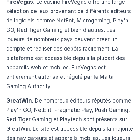
FireVegas.
Le casino FireVegas offre une large
sélection de jeux provenant de différents éditeurs
de logiciels comme NetEnt, Microgaming, Play'n
GO, Red Tiger Gaming et bien d'autres. Les
joueurs de nombreux pays peuvent créer un
compte et réaliser des dépôts facilement. La
plateforme est accessible depuis la plupart des
appareils web et mobiles. FireVegas est
entièrement autorisé et régulé par la Malta
Gaming Authority.
GreatWin.
De nombreux éditeurs réputés comme
Play'n GO, NetEnt, Pragmatic Play, Push Gaming,
Red Tiger Gaming et Playtech sont présents sur
GreatWin. Le site est accessible depuis la majorité
des navigateurs et appareils mobiles. Les joueurs