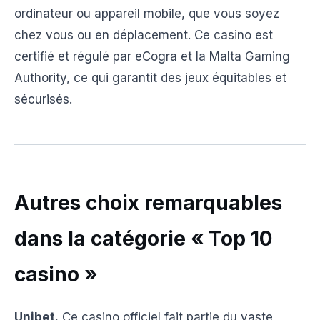
ordinateur ou appareil mobile, que vous soyez
chez vous ou en déplacement. Ce casino est
certifié et régulé par eCogra et la Malta Gaming
Authority, ce qui garantit des jeux équitables et
sécurisés.
Autres choix remarquables
dans la catégorie « Top 10
casino »
Unibet.
Ce casino officiel fait partie du vaste